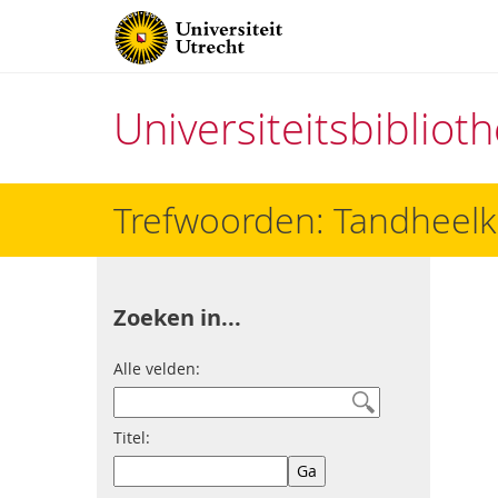
Universiteitsbiblio
Direct
Trefwoorden: Tandheel
naar
het
inhoud
Zoeken in...
Alle velden:
Titel: