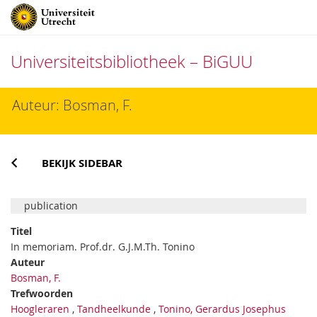
Universiteitsbibliotheek – BiGUU
Direct
Auteur: Bosman, F.
naar
het
inhoud
BEKIJK SIDEBAR
publication
Titel
In memoriam. Prof.dr. G.J.M.Th. Tonino
Auteur
Bosman, F.
Trefwoorden
Hoogleraren
,
Tandheelkunde
,
Tonino, Gerardus Josephus