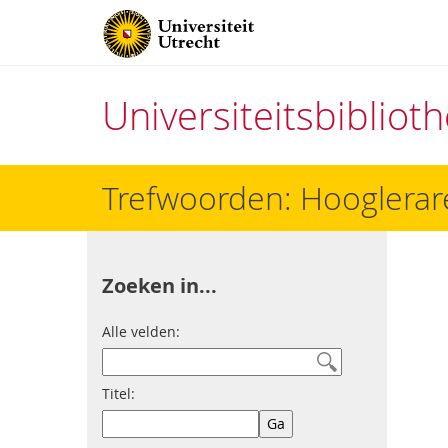
Universiteitsbiblio
Direct
Trefwoorden: Hooglerar
naar
het
inhoud
Zoeken in...
Alle velden:
Titel: