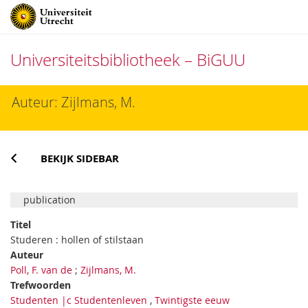
Universiteitsbibliotheek – BiGUU
Direct
Auteur: Zijlmans, M.
naar
het
inhoud
BEKIJK SIDEBAR
publication
Titel
Studeren : hollen of stilstaan
Auteur
Poll, F. van de
;
Zijlmans, M.
Trefwoorden
Studenten |c Studentenleven
,
Twintigste eeuw