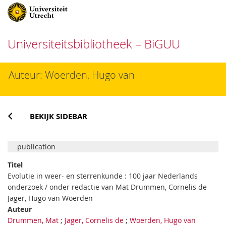
Universiteitsbibliotheek – BiGUU
Direct
Auteur: Woerden, Hugo van
naar
het
inhoud
BEKIJK SIDEBAR
publication
Titel
Evolutie in weer- en sterrenkunde : 100 jaar Nederlands
onderzoek / onder redactie van Mat Drummen, Cornelis de
Jager, Hugo van Woerden
Auteur
Drummen, Mat
;
Jager, Cornelis de
;
Woerden, Hugo van