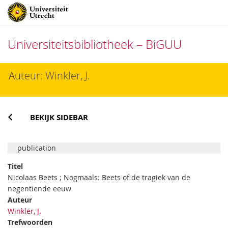
Universiteitsbibliotheek – BiGUU
Direct
Auteur: Winkler, J.
naar
het
inhoud
BEKIJK SIDEBAR
publication
Titel
Nicolaas Beets ; Nogmaals: Beets of de tragiek van de
negentiende eeuw
Auteur
Winkler, J.
Trefwoorden