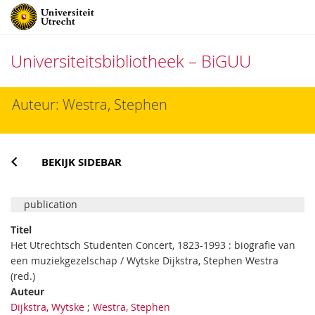
Universiteitsbibliotheek – BiGUU
Direct
Auteur: Westra, Stephen
naar
het
inhoud
BEKIJK SIDEBAR
publication
Titel
Het Utrechtsch Studenten Concert, 1823-1993 : biografie van
een muziekgezelschap / Wytske Dijkstra, Stephen Westra
(red.)
Auteur
Dijkstra, Wytske
;
Westra, Stephen