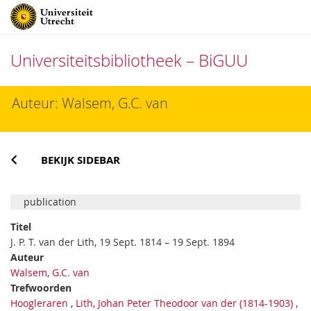
Universiteitsbibliotheek – BiGUU
Direct
Auteur: Walsem, G.C. van
naar
het
inhoud
BEKIJK SIDEBAR
publication
Titel
J. P. T. van der Lith, 19 Sept. 1814 – 19 Sept. 1894
Auteur
Walsem, G.C. van
Trefwoorden
Hoogleraren
,
Lith, Johan Peter Theodoor van der (1814-1903)
,