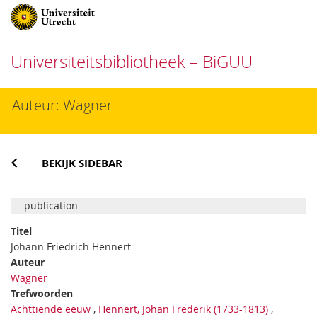
Universiteitsbibliotheek – BiGUU
Direct
Auteur: Wagner
naar
het
inhoud
BEKIJK SIDEBAR
publication
Titel
Johann Friedrich Hennert
Auteur
Wagner
Trefwoorden
Achttiende eeuw
,
Hennert, Johan Frederik (1733-1813)
,