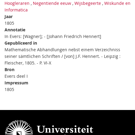
Hoogleraren
,
Negentiende eeuw
,
Wijsbegeerte
,
Wiskunde en
Informatica
Jaar
1805
Annotatie
In Evers: [Wagner]; - [Johann Friedrich Hennert]
Gepubliceerd in
Mathematische Abhandlungen nebst einem Verzeichniss
seiner sämtlichen Schriften / [von] J.F. Hennert. - Leipzig :
Fleischer, 1805. - P. VI-X
Bron
Evers deel I
Impressum
1805