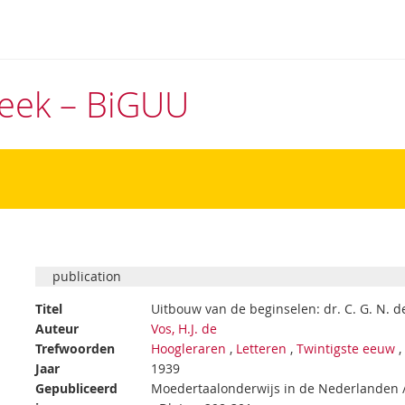
theek – BiGUU
publication
Titel
Uitbouw van de beginselen: dr. C. G. N. d
Auteur
Vos, H.J. de
Trefwoorden
Hoogleraren
,
Letteren
,
Twintigste eeuw
Jaar
1939
Gepubliceerd
Moedertaalonderwijs in de Nederlanden / d