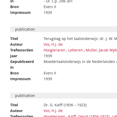
in
- Dl. I, p. 298-301
Bron
Evers II
Impressum
1939
publication
Titel
Terugslag op het taalonderwijs: dr. J. W. 
Auteur
Vos, H.J. de
Trefwoorden
Hoogleraren
,
Letteren
,
Muller, Jacob Wy
Jaar
1939
Gepubliceerd
Moedertaalonderwijs in de Nederlanden / H.
in
Bron
Evers II
Impressum
1939
publication
Titel
Dr. G. Kalff (1856 – 1923)
Auteur
Vos, H.J. de
Trefwoorden
Hoogleraren
,
Kalff, Gerrit (1856-1923)
,
Le