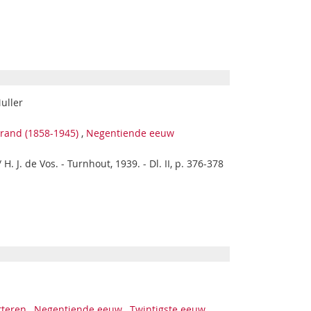
Muller
brand (1858-1945)
,
Negentiende eeuw
 J. de Vos. - Turnhout, 1939. - Dl. II, p. 376-378
tteren
,
Negentiende eeuw
,
Twintigste eeuw