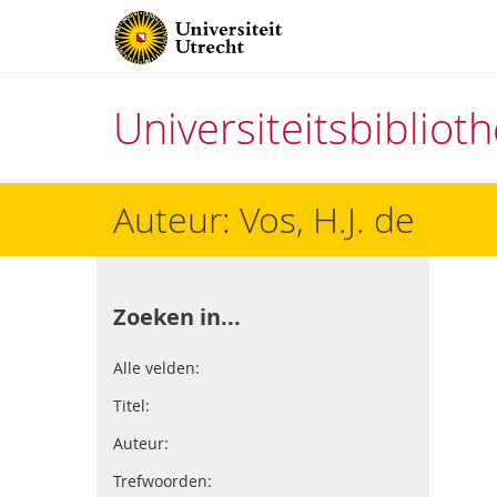
Universiteitsbiblio
Direct
Auteur: Vos, H.J. de
naar
het
inhoud
Zoeken in...
Alle velden:
Titel:
Auteur:
Trefwoorden: