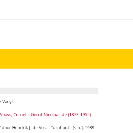
e Vooys
,
Vooys, Cornelis Gerrit Nicolaas de (1873-1955)
oor Hendrik J. de Vos. - Turnhout : [s.n.], 1939.