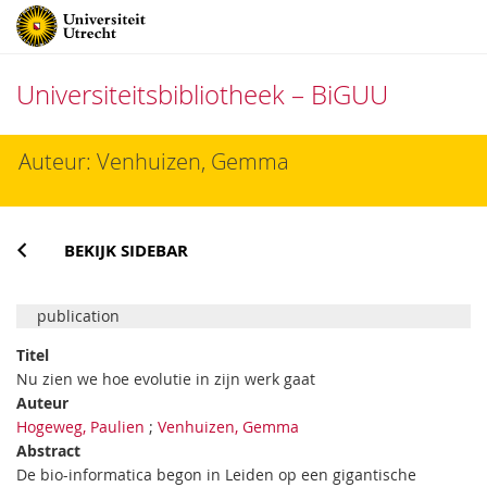
Universiteitsbibliotheek – BiGUU
Direct
Auteur: Venhuizen, Gemma
naar
het
inhoud
BEKIJK SIDEBAR
publication
Titel
Nu zien we hoe evolutie in zijn werk gaat
Auteur
Hogeweg, Paulien
;
Venhuizen, Gemma
Abstract
De bio-informatica begon in Leiden op een gigantische