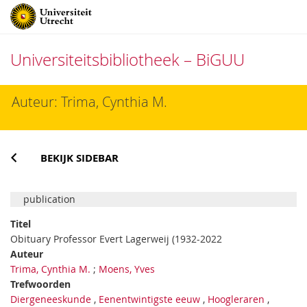
Universiteitsbibliotheek – BiGUU
Direct
Auteur: Trima, Cynthia M.
naar
het
inhoud
BEKIJK SIDEBAR
publication
Titel
Obituary Professor Evert Lagerweij (1932-2022
Auteur
Trima, Cynthia M.
;
Moens, Yves
Trefwoorden
Diergeneeskunde
,
Eenentwintigste eeuw
,
Hoogleraren
,