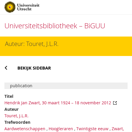
Universiteitsbibliotheek – BiGUU
Direct
Auteur: Touret, J.L.R.
naar
het
inhoud
BEKIJK SIDEBAR
publication
Titel
Hendrik Jan Zwart, 30 maart 1924 – 18 november 2012
Auteur
Touret, J.L.R.
Trefwoorden
Aardwetenschappen
,
Hoogleraren
,
Twintigste eeuw
,
Zwart,