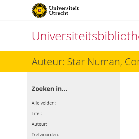
Universiteitsbiblio
Direct
Auteur: Star Numan, Cor
naar
het
inhoud
Zoeken in...
Alle velden:
Titel:
Auteur:
Trefwoorden: