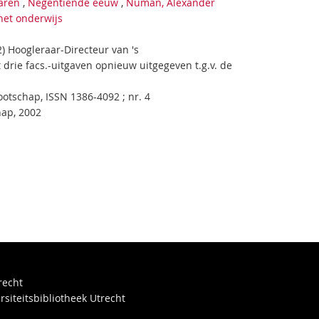
aren
,
Negentiende eeuw
,
Numan, Alexander
het onderwijs
 Hoogleraar-Directeur van 's
t drie facs.-uitgaven opnieuw uitgegeven t.g.v. de
ootschap, ISSN 1386-4092 ; nr. 4
hap, 2002
recht
rsiteitsbibliotheek Utrecht