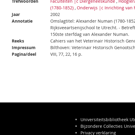
Trefwoorden
Faculteiten |c Diergeneeskunde
,
Hoogler
(1780-1852)
,
Onderwijs |c Inrichting van 
Jaar
2002
Annotatie
Omslagtitel: Alexander Numan (1780-1852)
Rijksveeartsenijschool te Utrecht. - Betref
150ste sterfdag van Alexander Numan.
Reeks
Cahiers van het Veterinair Historisch Gen
Impressum
Bilthoven: Veterinair Historisch Genootsc
Pagina/deel
VIII, 77, 22, 16 p.
Universiteitsbibliotheek Ut
Bijzondere Collecties Unive
Privacy verklaring