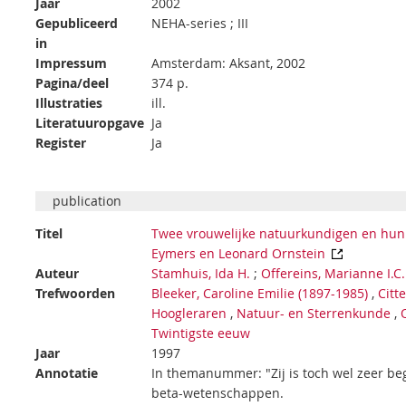
Jaar
2002
Gepubliceerd
NEHA-series ; III
in
Impressum
Amsterdam: Aksant, 2002
Pagina/deel
374 p.
Illustraties
ill.
Literatuuropgave
Ja
Register
Ja
publication
Titel
Twee vrouwelijke natuurkundigen en hun p
Eymers en Leonard Ornstein
Auteur
Stamhuis, Ida H.
;
Offereins, Marianne I.C.
Trefwoorden
Bleeker, Caroline Emilie (1897-1985)
,
Citt
Hoogleraren
,
Natuur- en Sterrenkunde
,
Twintigste eeuw
Jaar
1997
Annotatie
In themanummer: "Zij is toch wel zeer beg
beta-wetenschappen.