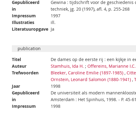
Gepubliceerd
Gewina : tijdschrift voor de geschieden
in
techniek, jg. 20 (1997), afl. 4, p. 255-268
Impressum
1997
Illustraties
ill.
Literatuuropgave
Ja
publication
Titel
De dames op de eerste rij : een kijkje in 
Auteur
Stamhuis, Ida H.
;
Offereins, Marianne I.C.
Trefwoorden
Bleeker, Caroline Emilie (1897-1985)
,
Citt
Ornstein, Leonard Salomon (1880-1941)
,
Jaar
1998
Gepubliceerd
De universiteit als modern mannenklooste
in
Amsterdam : Het Spinhuis, 1998. - P. 45-6
Impressum
1998