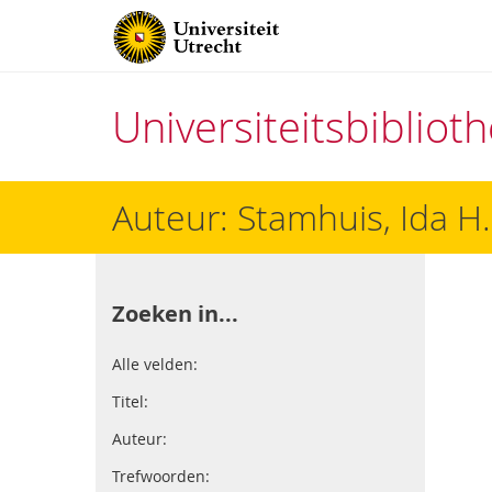
Universiteitsbiblio
Direct
Auteur: Stamhuis, Ida H.
naar
het
inhoud
Zoeken in...
Alle velden:
Titel:
Auteur:
Trefwoorden: