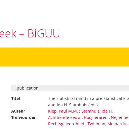
theek – BiGUU
publication
Titel
The statistical mind in a pre-statistical 
and Ida H. Stamhuis (eds)
Auteur
Klep, Paul M.M.
;
Stamhuis, Ida H.
Trefwoorden
Achttiende eeuw
,
Hoogleraren
,
Negenti
Rechtsgeleerdheid
,
Tydeman, Meinardus 