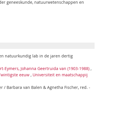
is der geneeskunde, natuurwetenschappen en
een natuurkundig lab in de jaren dertig
ert-Eymers, Johanna Geertruida van (1903-1988)
,
Twintigste eeuw
,
Universiteit en maatschappij
r / Barbara van Balen & Agnetha Fischer, red. -
1