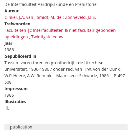
De Interfaculteit Aardrijkskunde en Prehistorie
Auteur
Ginkel, J.A. van
;
Smidt, M. de
;
Zonneveld, J.I.S.
Trefwoorden
Faculteiten |c Interfaculteiten & niet-facultair gebonden
opleidingen
,
Twintigste eeuw
Jaar
1986
Gepubliceerd in
Tussen ivoren toren en grootbedrijf : de Utrechtse
universiteit, 1936-1986 / onder red. van H.W. von der Dunk,
W.P. Heere, A.W. Reinink. - Maarssen : Schwartz, 1986. - P. 497-
508
Impressum
1986
Illustraties
ill.
publication