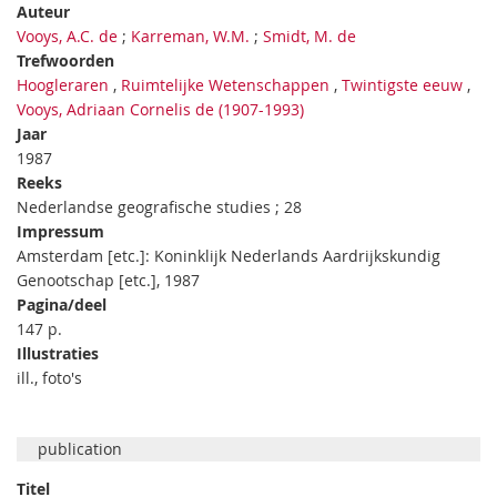
Auteur
Vooys, A.C. de
;
Karreman, W.M.
;
Smidt, M. de
Trefwoorden
Hoogleraren
,
Ruimtelijke Wetenschappen
,
Twintigste eeuw
,
Vooys, Adriaan Cornelis de (1907-1993)
Jaar
1987
Reeks
Nederlandse geografische studies ; 28
Impressum
Amsterdam [etc.]: Koninklijk Nederlands Aardrijkskundig
Genootschap [etc.], 1987
Pagina/deel
147 p.
Illustraties
ill., foto's
publication
Titel