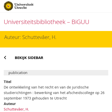
Universiteitsbibliotheek – BiGUU
Direct
Auteur: Schuttevâer, H.
naar
het
inhoud
BEKIJK SIDEBAR
publication
Titel
De ontwikkeling van het recht en van de juridische
studierichtingen : bewerking van het afscheidscollege op 26
september 1973 gehouden te Utrecht
Auteur
Schuttevâer, H.