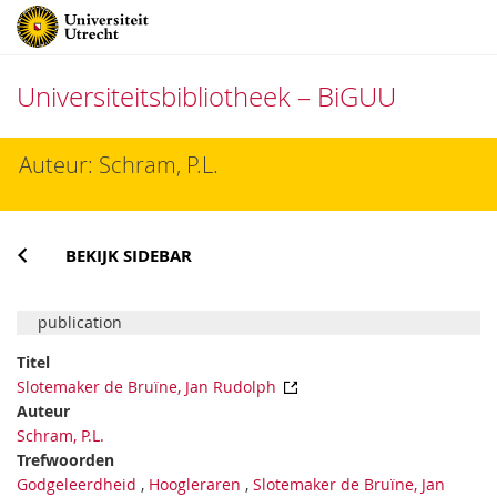
Universiteitsbibliotheek – BiGUU
Direct
Auteur: Schram, P.L.
naar
het
inhoud
BEKIJK SIDEBAR
publication
Titel
Slotemaker de Bruïne, Jan Rudolph
Auteur
Schram, P.L.
Trefwoorden
Godgeleerdheid
,
Hoogleraren
,
Slotemaker de Bruïne, Jan