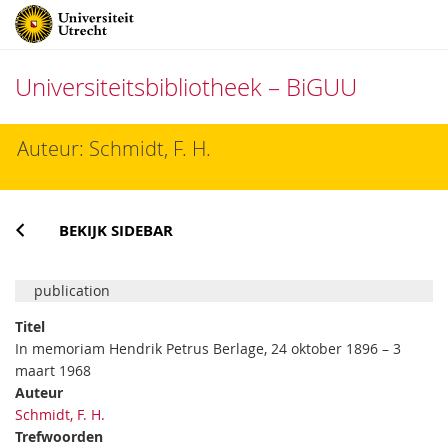
Universiteitsbibliotheek – BiGUU
Direct
Auteur: Schmidt, F. H.
naar
het
inhoud
BEKIJK SIDEBAR
publication
Titel
In memoriam Hendrik Petrus Berlage, 24 oktober 1896 – 3
maart 1968
Auteur
Schmidt, F. H.
Trefwoorden