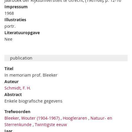
Jaarboek der Rijksuniversiteit te Utrecht, (1967/68), p. 12-16
Impressum
1968
Illustraties
portr.
Literatuuropgave
Nee
publication
Titel
In memoriam prof. Bleeker
Auteur
Schmidt, F. H.
Abstract
Enkele biografische gegevens
Trefwoorden
Bleeker, Wouter (1904-1967)
,
Hoogleraren
,
Natuur- en
Sterrenkunde
,
Twintigste eeuw
Jaar