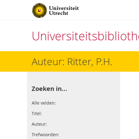
Universiteitsbiblio
Direct
Auteur: Ritter, P.H.
naar
het
inhoud
Zoeken in...
Alle velden:
Titel:
Auteur:
Trefwoorden: