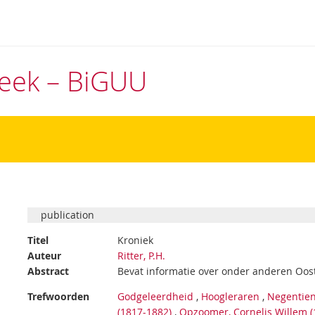
theek – BiGUU
publication
Titel
Kroniek
Auteur
Ritter, P.H.
Abstract
Bevat informatie over onder anderen Oos
Trefwoorden
Godgeleerdheid
,
Hoogleraren
,
Negentie
(1817-1882)
,
Opzoomer, Cornelis Willem (