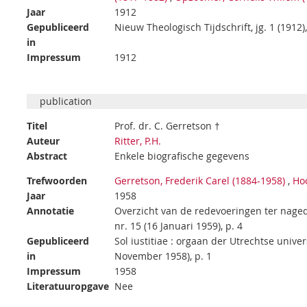
Jaar
1912
Gepubliceerd
Nieuw Theologisch Tijdschrift, jg. 1 (1912)
in
Impressum
1912
publication
Titel
Prof. dr. C. Gerretson †
Auteur
Ritter, P.H.
Abstract
Enkele biografische gegevens
Trefwoorden
Gerretson, Frederik Carel (1884-1958)
,
Ho
Jaar
1958
Annotatie
Overzicht van de redevoeringen ter nagedac
nr. 15 (16 Januari 1959), p. 4
Gepubliceerd
Sol iustitiae : orgaan der Utrechtse univer
in
November 1958), p. 1
Impressum
1958
Literatuuropgave
Nee