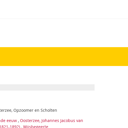
terzee, Opzoomer en Scholten
nde eeuw
,
Oosterzee, Johannes Jacobus van
1821-1892)
,
Wijsbegeerte