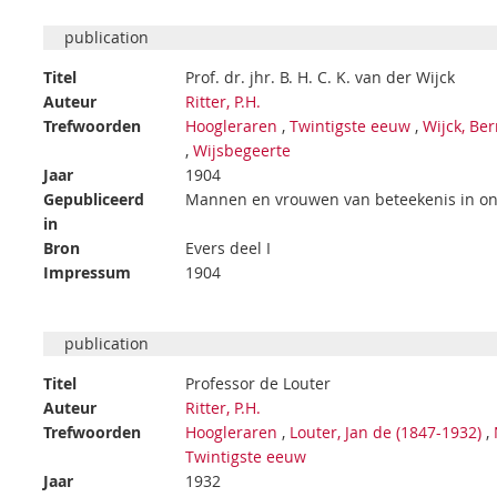
publication
Titel
Prof. dr. jhr. B. H. C. K. van der Wijck
Auteur
Ritter, P.H.
Trefwoorden
Hoogleraren
,
Twintigste eeuw
,
Wijck, Be
,
Wijsbegeerte
Jaar
1904
Gepubliceerd
Mannen en vrouwen van beteekenis in onze
in
Bron
Evers deel I
Impressum
1904
publication
Titel
Professor de Louter
Auteur
Ritter, P.H.
Trefwoorden
Hoogleraren
,
Louter, Jan de (1847-1932)
,
Twintigste eeuw
Jaar
1932