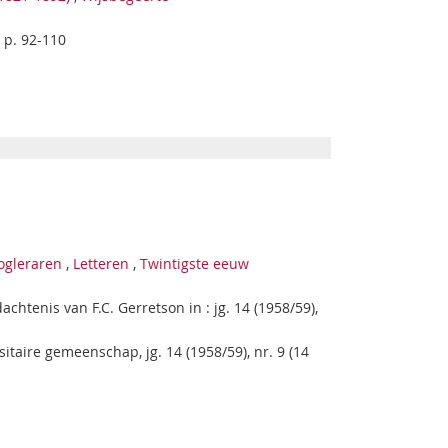
, p. 92-110
ogleraren
,
Letteren
,
Twintigste eeuw
htenis van F.C. Gerretson in : jg. 14 (1958/59),
sitaire gemeenschap, jg. 14 (1958/59), nr. 9 (14