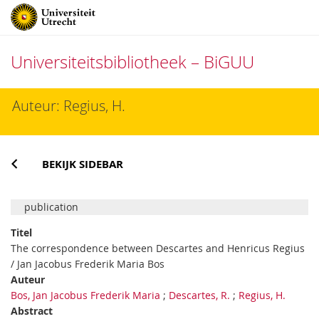
Universiteitsbibliotheek – BiGUU
Direct
Auteur: Regius, H.
naar
het
inhoud
BEKIJK SIDEBAR
publication
Titel
The correspondence between Descartes and Henricus Regius
/ Jan Jacobus Frederik Maria Bos
Auteur
Bos, Jan Jacobus Frederik Maria
;
Descartes, R.
;
Regius, H.
Abstract