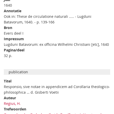
1640
Annotatie
Ook in: These de circulatione naturali ..... - Lugduni
Batavorum, 1640. - p. 139-166
Bron
Evers deel I
Impressum
Lugduni Batavorum: ex officina Wilhelmi Christiani [etc], 1640
Pagina/deel
32 p.
publication
Titel
Responsio, sive notae in appendicem ad Corollaria theologico-
philosophica … d. Gisberti Voetii
Auteur
Regius, H.
Trefwoorden