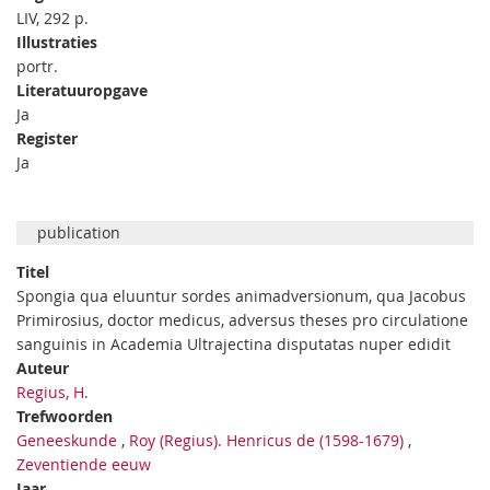
LIV, 292 p.
Illustraties
portr.
Literatuuropgave
Ja
Register
Ja
publication
Titel
Spongia qua eluuntur sordes animadversionum, qua Jacobus
Primirosius, doctor medicus, adversus theses pro circulatione
sanguinis in Academia Ultrajectina disputatas nuper edidit
Auteur
Regius, H.
Trefwoorden
Geneeskunde
,
Roy (Regius). Henricus de (1598-1679)
,
Zeventiende eeuw
Jaar