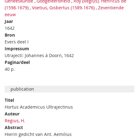
Geneeskunde
,
Godgeleerdheid
,
Roy (Regius). Henricus de
(1598-1679)
,
Voetius, Gisbertus (1589-1676)
,
Zeventiende
eeuw
Jaar
1642
Bron
Evers deel I
Impressum
Utrajecti: Johannes à Doorn, 1642
Pagina/deel
40 p.
publication
Titel
Hortus Academicus Ultrajectinus
Auteur
Regius, H.
Abstract
Hierin gedicht van Ant. Aemilius