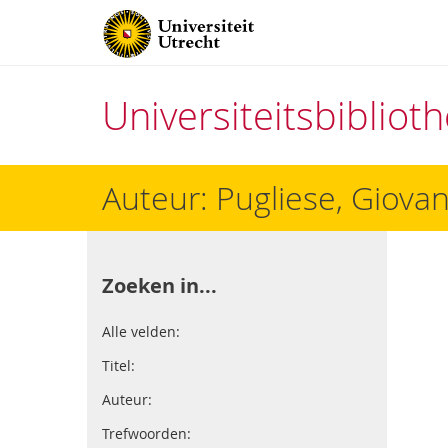
Universiteitsbiblio
Direct
Auteur: Pugliese, Giova
naar
het
inhoud
Zoeken in...
Alle velden:
Titel:
Auteur:
Trefwoorden: