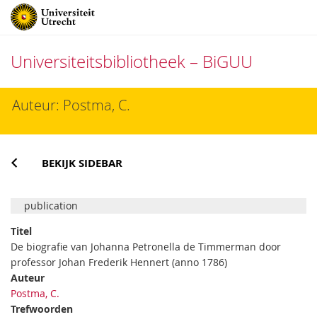
Universiteitsbibliotheek – BiGUU
Direct
Auteur: Postma, C.
naar
het
inhoud
BEKIJK SIDEBAR
publication
Titel
De biografie van Johanna Petronella de Timmerman door
professor Johan Frederik Hennert (anno 1786)
Auteur
Postma, C.
Trefwoorden