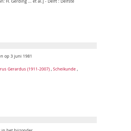
H. Gerding ... et al.] - Delft : Delfste
en op 3 juni 1981
rus Gerardus (1911-2007)
,
Scheikunde
,
.
 in het bijzonder