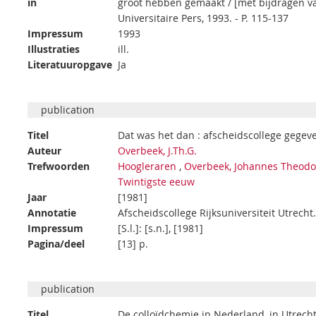
in
groot hebben gemaakt / [met bijdragen van: 
Universitaire Pers, 1993. - P. 115-137
Impressum
1993
Illustraties
ill.
Literatuuropgave
Ja
publication
Titel
Dat was het dan : afscheidscollege gegev
Auteur
Overbeek, J.Th.G.
Trefwoorden
Hoogleraren
,
Overbeek, Johannes Theodo
Twintigste eeuw
Jaar
[1981]
Annotatie
Afscheidscollege Rijksuniversiteit Utrecht
Impressum
[S.l.]: [s.n.], [1981]
Pagina/deel
[13] p.
publication
Titel
De colloïdchemie in Nederland, in Utrecht