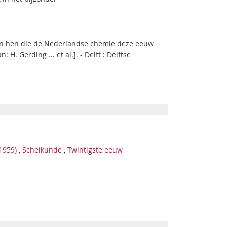
an hen die de Nederlandse chemie deze eeuw
H. Gerding ... et al.]. - Delft : Delftse
1959)
,
Scheikunde
,
Twintigste eeuw