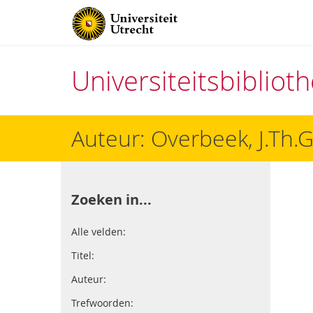
Universiteitsbiblio
Direct
Auteur: Overbeek, J.Th.G
naar
het
inhoud
Zoeken in...
Alle velden:
Titel:
Auteur:
Trefwoorden: