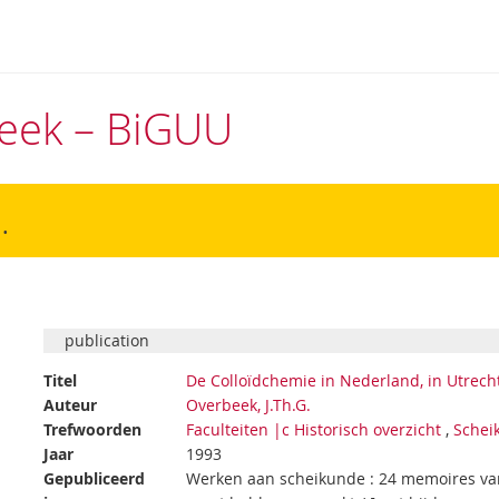
theek – BiGUU
.
publication
Titel
De Colloïdchemie in Nederland, in Utrecht
Auteur
Overbeek, J.Th.G.
Trefwoorden
Faculteiten |c Historisch overzicht
,
Schei
Jaar
1993
Gepubliceerd
Werken aan scheikunde : 24 memoires v