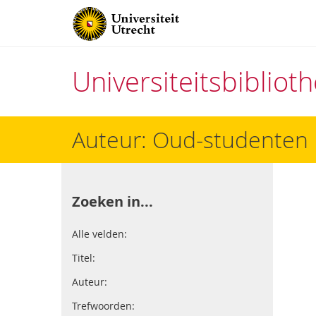
Universiteitsbiblio
Direct
Auteur: Oud-studenten
naar
het
inhoud
Zoeken in...
Alle velden:
Titel:
Auteur:
Trefwoorden: