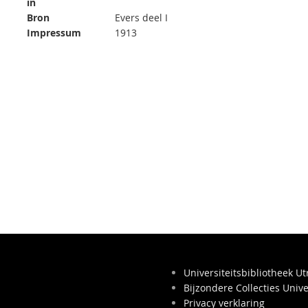
in
Bron
Evers deel I
Impressum
1913
Universiteitsbibliotheek Ut
Bijzondere Collecties Unive
Privacy verklaring