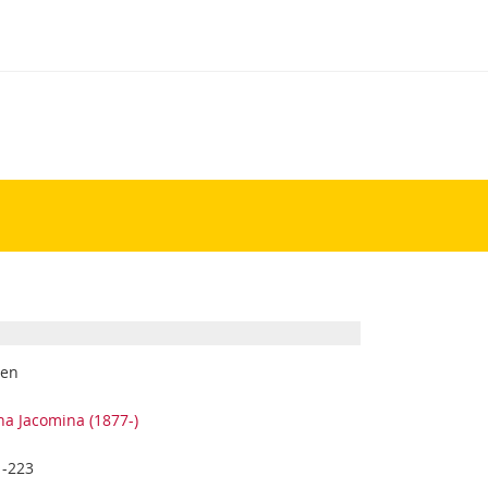
ten
na Jacomina (1877-)
1-223