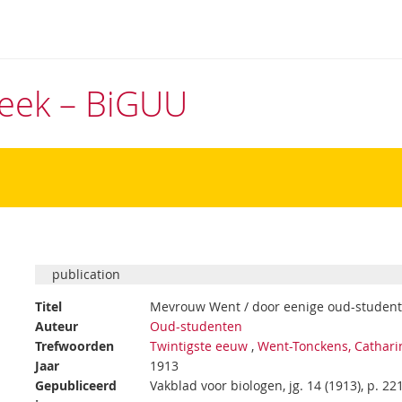
theek – BiGUU
publication
Titel
Mevrouw Went / door eenige oud-studen
Auteur
Oud-studenten
Trefwoorden
Twintigste eeuw
,
Went-Tonckens, Cathari
Jaar
1913
Gepubliceerd
Vakblad voor biologen, jg. 14 (1913), p. 22