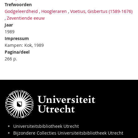
Trefwoorden
Godgeleerdheid
,
Hoogleraren
,
Voetius, Gisbertus (1589-1676)
,
Zeventiende eeuw
Jaar
1989
Impressum
Kampen: Kok, 1989
Pagina/deel
266 p.
Universiteitsbibliotheek Utrecht
Bijzondere Collecties Universiteitsbibliotheek Utrecht