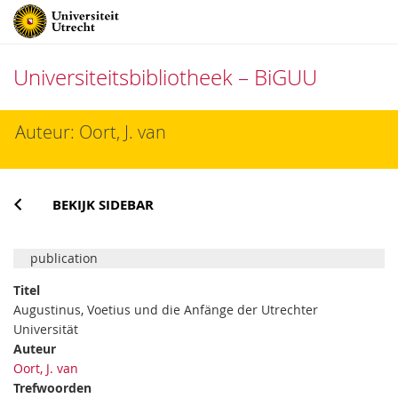
Universiteitsbibliotheek – BiGUU
Direct
Auteur: Oort, J. van
naar
het
inhoud
BEKIJK SIDEBAR
publication
Titel
Augustinus, Voetius und die Anfänge der Utrechter
Universität
Auteur
Oort, J. van
Trefwoorden