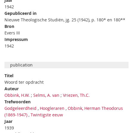
Jaar
1942
Gepubliceerd in
Nieuwe Theologische Studiën, jg. 25 (1942), p. 180* en 180**
Bron
Evers III
Impressum
1942
publication
Titel
Woord ter opdracht
Auteur
Obbink, H.W.
;
Selms, A. van
;
Vriezen, Th.C.
Trefwoorden
Godgeleerdheid
,
Hoogleraren
,
Obbink, Herman Theodorus
(1869-1947)
,
Twintigste eeuw
Jaar
1939