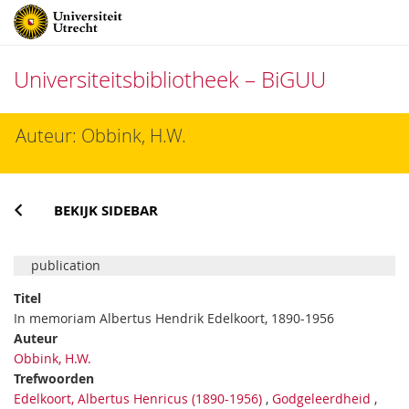
Universiteitsbibliotheek – BiGUU
Direct
Auteur: Obbink, H.W.
naar
het
inhoud
BEKIJK SIDEBAR
publication
Titel
In memoriam Albertus Hendrik Edelkoort, 1890-1956
Auteur
Obbink, H.W.
Trefwoorden
Edelkoort, Albertus Henricus (1890-1956)
,
Godgeleerdheid
,