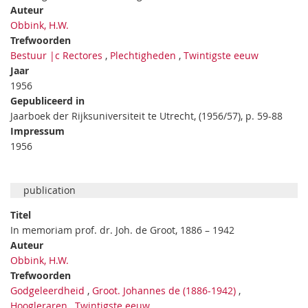
Auteur
Obbink, H.W.
Trefwoorden
Bestuur |c Rectores
,
Plechtigheden
,
Twintigste eeuw
Jaar
1956
Gepubliceerd in
Jaarboek der Rijksuniversiteit te Utrecht, (1956/57), p. 59-88
Impressum
1956
publication
Titel
In memoriam prof. dr. Joh. de Groot, 1886 – 1942
Auteur
Obbink, H.W.
Trefwoorden
Godgeleerdheid
,
Groot. Johannes de (1886-1942)
,
Hoogleraren
,
Twintigste eeuw