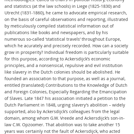
and statistics (at the law schools) in Liege (1825-1830) and
Utrecht (1831-1860), he came to advocate empirical research,
on the basis of careful observations and reporting, illustrated
by meticulously compiled statistical information out of
publications like books and newspapers, and by his
numerous so-called ‘statistical travels’ throughout Europe,
which he acurately and precisely recorded. How can a society
grow in prosperity? Individual freedom is particularly suitable
for this purpose, according to Ackersdijck’s economic
principles, and a nonsensical, repulsive and evil institution
like slavery in the Dutch colonies should be abolished. He
founded an association to that purpose, as well as a journal,
entitled (translated) Contributions to the Knowledge of Dutch
and Foreign Colonies, Especially Regarding the Emancipation
of Slaves. Late 1847 his association initiated a petition to the
Dutch Parliament in 1848, urging slavery’s abolition – widely
supported, also by Ackersdijck’s colleagues from the legal
domain, among whom G.W. Vreede and Ackersdijck’s son-in-
law C.W. Opzoomer. That abolition was to take another 15
years was certainly not the fault of Ackersdijck, who acted