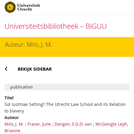
Universiteitsbibliotheek – BiGUU
Direct
Auteur: Milo, J. M.
naar
het
inhoud
BEKIJK SIDEBAR
publication
Titel
Sol Iustitiae Setting? The Utrecht Law School and its Relation
to Slavery
Auteur
Milo, J. M.
;
Fraser, Julie
;
Dongen, E.G.D. van
;
McGonigle Leyh,
Brianne