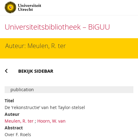
Universiteitsbibliotheek – BiGUU
Direct
Auteur: Meulen, R. ter
naar
het
inhoud
BEKIJK SIDEBAR
publication
Titel
De ‘rekonstructie’ van het Taylor-stelsel
Auteur
Meulen, R. ter
;
Hoorn, W. van
Abstract
Over F. Roels