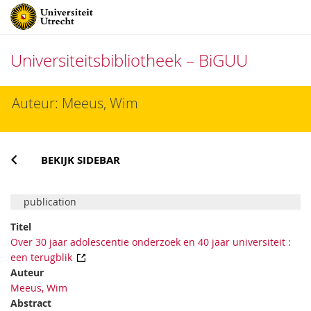
Universiteitsbibliotheek – BiGUU
Direct
Auteur: Meeus, Wim
naar
het
inhoud
BEKIJK SIDEBAR
publication
Titel
Over 30 jaar adolescentie onderzoek en 40 jaar universiteit :
een terugblik
Auteur
Meeus, Wim
Abstract