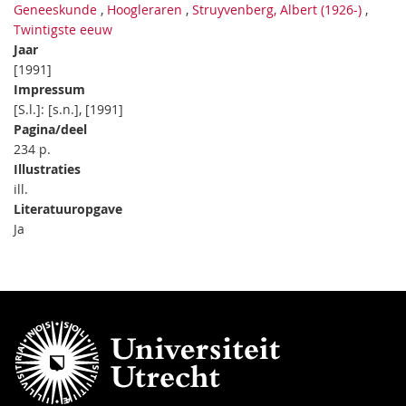
Geneeskunde
,
Hoogleraren
,
Struyvenberg, Albert (1926-)
,
Twintigste eeuw
Jaar
[1991]
Impressum
[S.l.]: [s.n.], [1991]
Pagina/deel
234 p.
Illustraties
ill.
Literatuuropgave
Ja