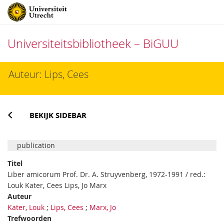
Universiteitsbibliotheek – BiGUU
Direct
Auteur: Lips, Cees
naar
het
inhoud
BEKIJK SIDEBAR
publication
Titel
Liber amicorum Prof. Dr. A. Struyvenberg, 1972-1991 / red.:
Louk Kater, Cees Lips, Jo Marx
Auteur
Kater, Louk
;
Lips, Cees
;
Marx, Jo
Trefwoorden