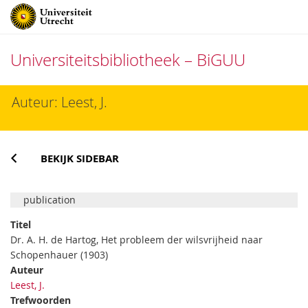
Universiteitsbibliotheek – BiGUU
Direct
Auteur: Leest, J.
naar
het
inhoud
BEKIJK SIDEBAR
publication
Titel
Dr. A. H. de Hartog, Het probleem der wilsvrijheid naar
Schopenhauer (1903)
Auteur
Leest, J.
Trefwoorden