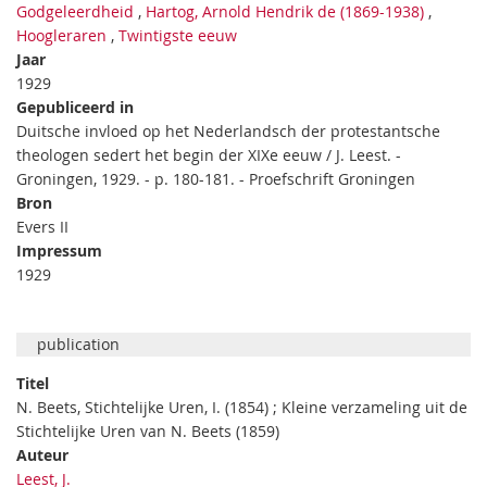
Godgeleerdheid
,
Hartog, Arnold Hendrik de (1869-1938)
,
Hoogleraren
,
Twintigste eeuw
Jaar
1929
Gepubliceerd in
Duitsche invloed op het Nederlandsch der protestantsche
theologen sedert het begin der XIXe eeuw / J. Leest. -
Groningen, 1929. - p. 180-181. - Proefschrift Groningen
Bron
Evers II
Impressum
1929
publication
Titel
N. Beets, Stichtelijke Uren, I. (1854) ; Kleine verzameling uit de
Stichtelijke Uren van N. Beets (1859)
Auteur
Leest, J.