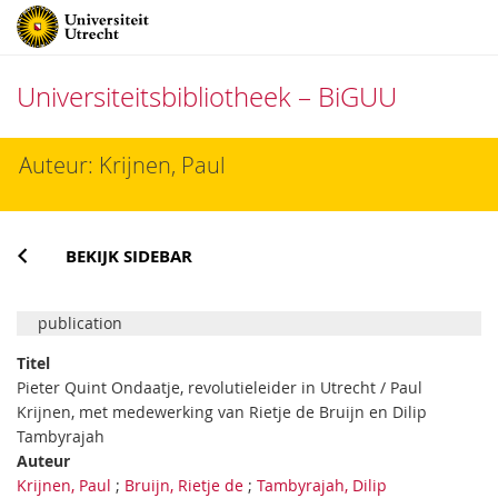
Universiteitsbibliotheek – BiGUU
Direct
Auteur: Krijnen, Paul
naar
het
inhoud
BEKIJK SIDEBAR
publication
Titel
Pieter Quint Ondaatje, revolutieleider in Utrecht / Paul
Krijnen, met medewerking van Rietje de Bruijn en Dilip
Tambyrajah
Auteur
Krijnen, Paul
;
Bruijn, Rietje de
;
Tambyrajah, Dilip