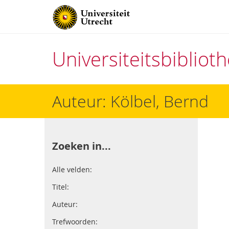
Universiteitsbiblio
Direct
Auteur: Kölbel, Bernd
naar
het
inhoud
Zoeken in...
Alle velden:
Titel:
Auteur:
Trefwoorden: