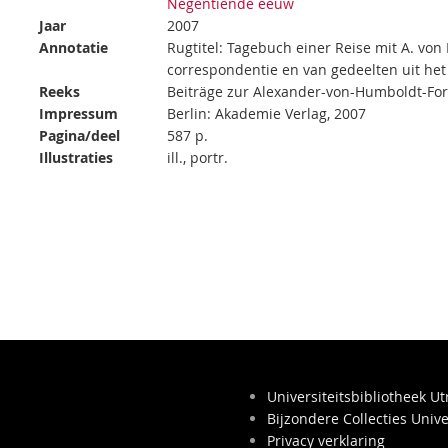
Negentiende eeuw
Jaar
2007
Annotatie
Rugtitel: Tagebuch einer Reise mit A. von
correspondentie en van gedeelten uit he
Reeks
Beiträge zur Alexander-von-Humboldt-For
Impressum
Berlin: Akademie Verlag, 2007
Pagina/deel
587 p.
Illustraties
ill., portr.
Universiteitsbibliotheek Ut
Bijzondere Collecties Unive
Privacy verklaring