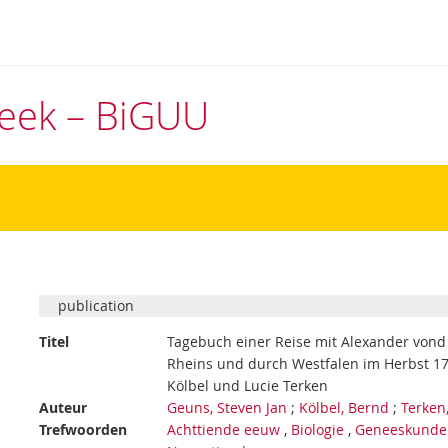
theek – BiGUU
publication
Titel
Tagebuch einer Reise mit Alexander vond 
Rheins und durch Westfalen im Herbst 178
Kölbel und Lucie Terken
Auteur
Geuns, Steven Jan
;
Kölbel, Bernd
;
Terken
Trefwoorden
Achttiende eeuw
,
Biologie
,
Geneeskunde