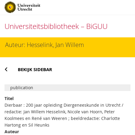
Universiteitsbibliotheek – BiGUU
Direct
Auteur: Hesselink, Jan Willem
naar
het
inhoud
BEKIJK SIDEBAR
publication
Titel
Dierbaar : 200 jaar opleiding Diergeneeskunde in Utrecht /
redactie: Jan Willem Hesselink, Nicole van Hoorn, Peter
Koolmees en René van Weeren ; beeldredactie: Charlotte
Hartong en Sil Heunks
Auteur