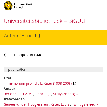
Universiteitsbibliotheek – BiGUU
Direct
Auteur: Hené, R.J.
naar
het
inhoud
BEKIJK SIDEBAR
publication
Titel
In memoriam prof. dr. L. Kater (1938-2008)
Auteur
Derksen, R.H.W.M.
;
Hené, R.J.
;
Struyvenberg, A.
Trefwoorden
Geneeskunde
,
Hoogleraren
,
Kater, Louis
,
Twintigste eeuw