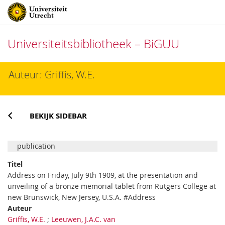
Universiteitsbibliotheek – BiGUU
Direct
Auteur: Griffis, W.E.
naar
het
inhoud
BEKIJK SIDEBAR
publication
Titel
Address on Friday, July 9th 1909, at the presentation and
unveiling of a bronze memorial tablet from Rutgers College at
new Brunswick, New Jersey, U.S.A. #Address
Auteur
Griffis, W.E.
;
Leeuwen, J.A.C. van