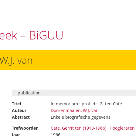
theek – BiGUU
W.J. van
publication
Titel
In memoriam : prof. dr. G. ten Cate
Auteur
Doorenmaalen, W.J. van
Abstract
Enkele biografische gegevens
Trefwoorden
Cate, Gerrit ten (1913-1966)
,
Hoogleraren
Jaar
1966