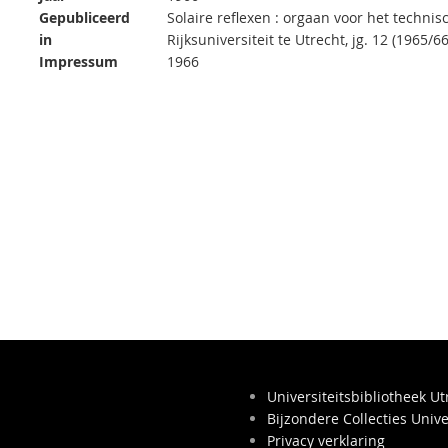
Gepubliceerd
Solaire reflexen : orgaan voor het technis
in
Rijksuniversiteit te Utrecht, jg. 12 (1965/66)
Impressum
1966
Universiteitsbibliotheek Ut
Bijzondere Collecties Unive
Privacy verklaring