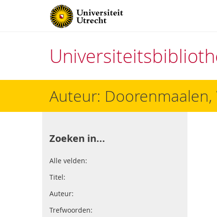
Universiteitsbiblio
Direct
Auteur: Doorenmaalen, 
naar
het
inhoud
Zoeken in...
Alle velden:
Titel:
Auteur:
Trefwoorden: