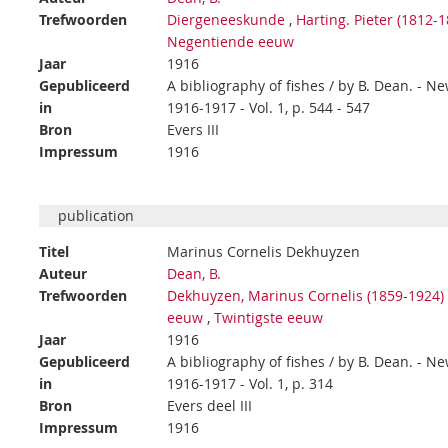
Trefwoorden
Diergeneeskunde
,
Harting. Pieter (1812-1
Negentiende eeuw
Jaar
1916
Gepubliceerd
A bibliography of fishes / by B. Dean. - 
in
1916-1917 - Vol. 1, p. 544 - 547
Bron
Evers III
Impressum
1916
publication
Titel
Marinus Cornelis Dekhuyzen
Auteur
Dean, B.
Trefwoorden
Dekhuyzen, Marinus Cornelis (1859-1924)
eeuw
,
Twintigste eeuw
Jaar
1916
Gepubliceerd
A bibliography of fishes / by B. Dean. - 
in
1916-1917 - Vol. 1, p. 314
Bron
Evers deel III
Impressum
1916