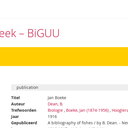
theek – BiGUU
publication
Titel
Jan Boeke
Auteur
Dean, B.
Trefwoorden
Biologie
,
Boeke, Jan (1874-1956)
,
Hoogler
Jaar
1916
Gepubliceerd
A bibliography of fishes / by B. Dean. - 