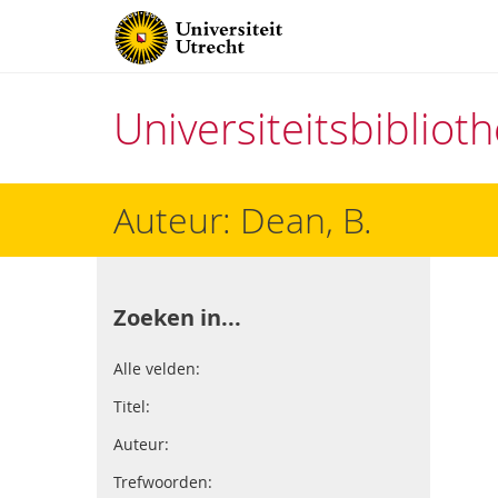
Universiteitsbiblio
Direct
Auteur: Dean, B.
naar
het
inhoud
Zoeken in...
Alle velden:
Titel:
Auteur:
Trefwoorden: