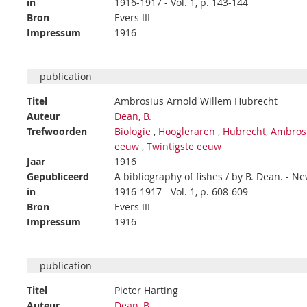
in
1916-1917 - Vol. 1, p. 143-144
Bron
Evers III
Impressum
1916
publication
Titel
Ambrosius Arnold Willem Hubrecht
Auteur
Dean, B.
Trefwoorden
Biologie
,
Hoogleraren
,
Hubrecht, Ambrosi
eeuw
,
Twintigste eeuw
Jaar
1916
Gepubliceerd
A bibliography of fishes / by B. Dean. - 
in
1916-1917 - Vol. 1, p. 608-609
Bron
Evers III
Impressum
1916
publication
Titel
Pieter Harting
Auteur
Dean, B.