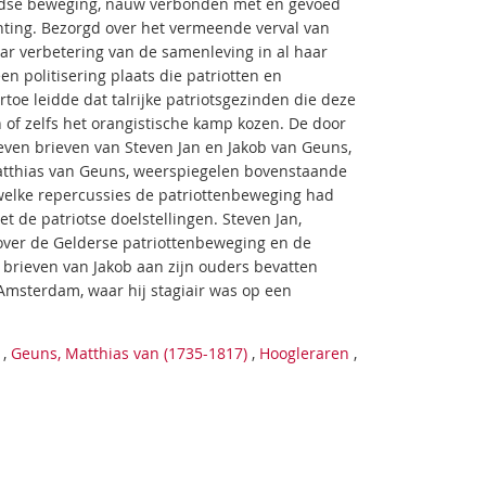
landse beweging, nauw verbonden met en gevoed
chting. Bezorgd over het vermeende verval van
ar verbetering van de samenleving in al haar
en politisering plaats die patriotten en
toe leidde dat talrijke patriotsgezinden die deze
en of zelfs het orangistische kamp kozen. De door
geven brieven van Steven Jan en Jakob van Geuns,
atthias van Geuns, weerspiegelen bovenstaande
 welke repercussies de patriottenbeweging had
 de patriotse doelstellingen. Steven Jan,
 over de Gelderse patriottenbeweging en de
brieven van Jakob aan zijn ouders bevatten
Amsterdam, waar hij stagiair was op een
,
Geuns, Matthias van (1735-1817)
,
Hoogleraren
,