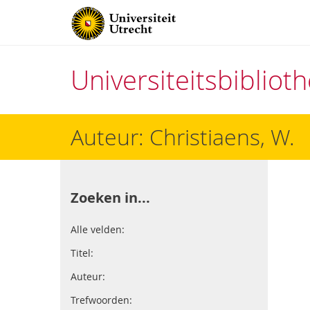
Universiteitsbiblio
Direct
Auteur: Christiaens, W.
naar
het
inhoud
Zoeken in...
Alle velden:
Titel:
Auteur:
Trefwoorden: