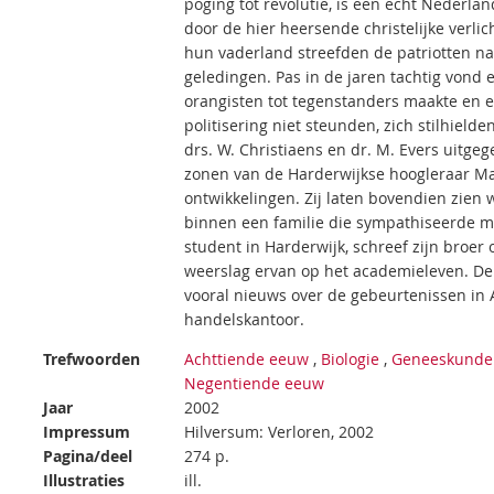
poging tot revolutie, is een echt Neder
door de hier heersende christelijke verli
hun vaderland streefden de patriotten na
geledingen. Pas in de jaren tachtig vond e
orangisten tot tegenstanders maakte en er
politisering niet steunden, zich stilhield
drs. W. Christiaens en dr. M. Evers uitge
zonen van de Harderwijkse hoogleraar M
ontwikkelingen. Zij laten bovendien zien
binnen een familie die sympathiseerde met
student in Harderwijk, schreef zijn broer
weerslag ervan op het academieleven. De 
vooral nieuws over de gebeurtenissen in 
handelskantoor.
Trefwoorden
Achttiende eeuw
,
Biologie
,
Geneeskunde
Negentiende eeuw
Jaar
2002
Impressum
Hilversum: Verloren, 2002
Pagina/deel
274 p.
Illustraties
ill.