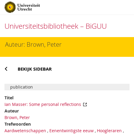
Universiteitsbibliotheek – BiGUU
Direct
Auteur: Brown, Peter
naar
het
inhoud
BEKIJK SIDEBAR
publication
Titel
Ian Masser: Some personal reflections
Auteur
Brown, Peter
Trefwoorden
Aardwetenschappen
,
Eenentwintigste eeuw
,
Hoogleraren
,