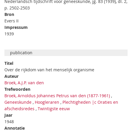
Nederlandsch tijdschrift voor geneeskunde, jg. 83 (1939), dl. 2,
p. 2502-2503
Bron
Evers II
Impressum
1939
publication
Titel
Over de rijkdom van het menselijk organisme
Auteur
Broek, A.J.P. van den
Trefwoorden
Broek, Arnoldus Johannes Petrus van den (1877-1961)
,
Geneeskunde
,
Hoogleraren
,
Plechtigheden |c Oraties en
afscheidsredes
,
Twintigste eeuw
Jaar
1948
Annotatie