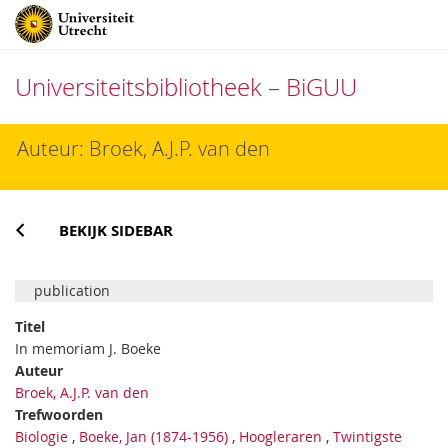
Universiteitsbibliotheek – BiGUU
Direct
Auteur: Broek, A.J.P. van den
naar
het
inhoud
BEKIJK SIDEBAR
publication
Titel
In memoriam J. Boeke
Auteur
Broek, A.J.P. van den
Trefwoorden
Biologie
,
Boeke, Jan (1874-1956)
,
Hoogleraren
,
Twintigste