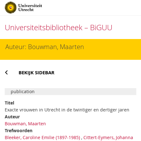
Universiteitsbibliotheek – BiGUU
Direct
Auteur: Bouwman, Maarten
naar
het
inhoud
BEKIJK SIDEBAR
publication
Titel
Exacte vrouwen in Utrecht in de twintiger en dertiger jaren
Auteur
Bouwman, Maarten
Trefwoorden
Bleeker, Caroline Emilie (1897-1985)
,
Cittert-Eymers, Johanna