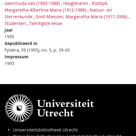
Geertruida van (1903-1988)
,
Hoogleraren
,
Klompé,
Margaretha Albertina Maria (1912-1986)
,
Natuur- en
Sterrenkunde
,
Smit-Miessen, Margaretha Maria (1917-2006)
,
Studenten
,
Twintigste eeuw
Jaar
1995
Gepubliceerd in
Fylakra, 39 (1995), no. 5, p. 39-45
Impressum
1995
Universiteitsbibliotheek Utrecht