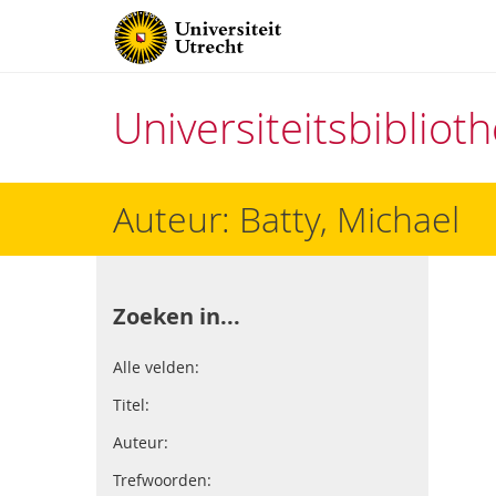
Universiteitsbiblio
Direct
Auteur: Batty, Michael
naar
het
inhoud
Zoeken in...
Alle velden:
Titel:
Auteur:
Trefwoorden: