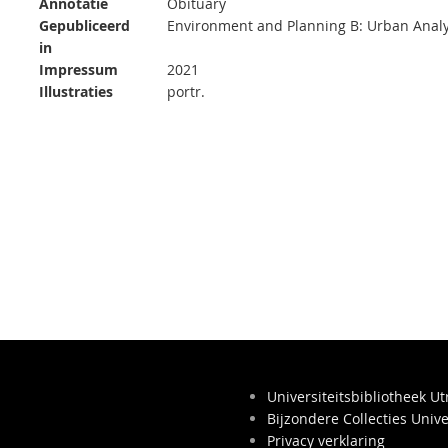
Annotatie
Obituary
Gepubliceerd
Environment and Planning B: Urban Analyti
in
Impressum
2021
Illustraties
portr.
Universiteitsbibliotheek Ut
Bijzondere Collecties Unive
Privacy verklaring