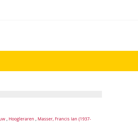
euw
,
Hoogleraren
,
Masser, Francis Ian (1937-