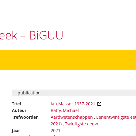
theek – BiGUU
publication
Titel
Ian Masser 1937-2021
Auteur
Batty, Michael
Trefwoorden
Aardwetenschappen
,
Eenentwintigste e
2021)
,
Twintigste eeuw
Jaar
2021