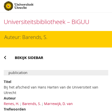
Universiteitsbibliotheek – BiGUU
Direct
Auteur: Barends, S.
naar
het
inhoud
BEKIJK SIDEBAR
publication
Titel
Bij het afscheid van Hans Harten van de Universiteit van
Utrecht
Auteur
Renes, H.
;
Barends, S.
;
Marrewijk, D. van
Trefwoorden