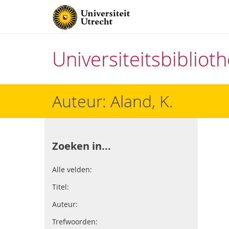
Universiteitsbiblio
Direct
Auteur: Aland, K.
naar
het
inhoud
Zoeken in...
Alle velden:
Titel:
Auteur:
Trefwoorden: