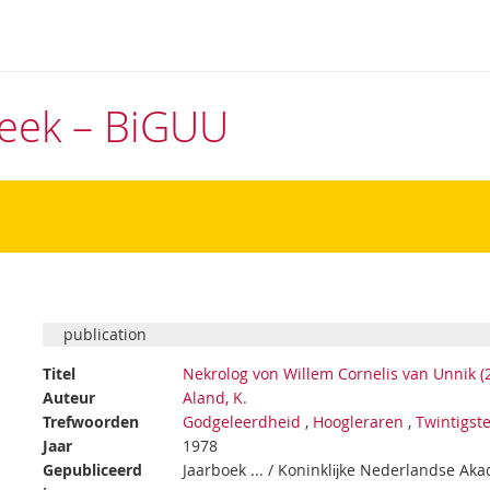
theek – BiGUU
publication
Titel
Nekrolog von Willem Cornelis van Unnik (
Auteur
Aland, K.
Trefwoorden
Godgeleerdheid
,
Hoogleraren
,
Twintigst
Jaar
1978
Gepubliceerd
Jaarboek ... / Koninklĳke Nederlandse A