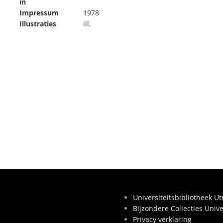
in
Impressum
1978
Illustraties
ill.
Universiteitsbibliotheek Ut
Bijzondere Collecties Unive
Privacy verklaring