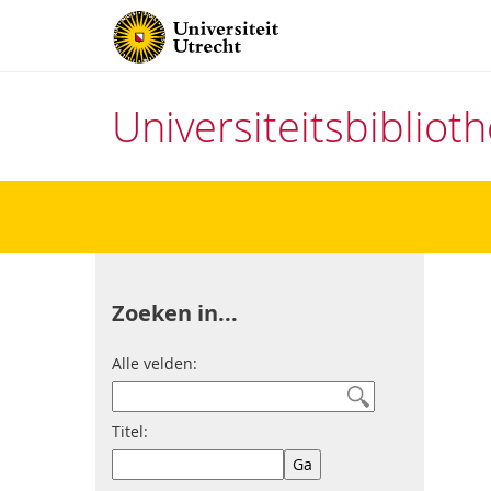
Universiteitsbiblio
Direct
naar
het
inhoud
Zoeken in...
Alle velden:
Titel: