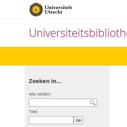
Universiteitsbiblio
Direct
naar
het
inhoud
Zoeken in...
Alle velden:
Titel: