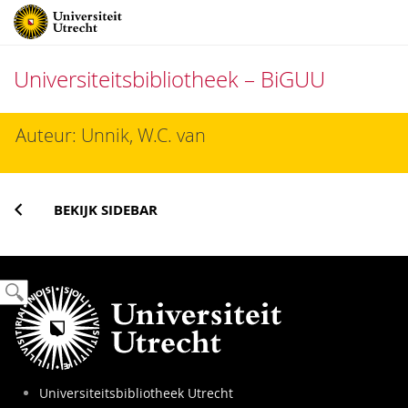
Universiteitsbibliotheek – BiGUU
Direct
Auteur: Unnik, W.C. van
naar
het
inhoud
BEKIJK SIDEBAR
Universiteitsbibliotheek Utrecht