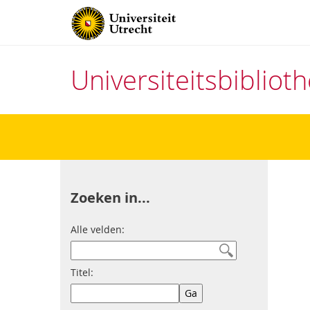
Universiteitsbiblio
Direct
naar
het
inhoud
Zoeken in...
Alle velden:
Titel: